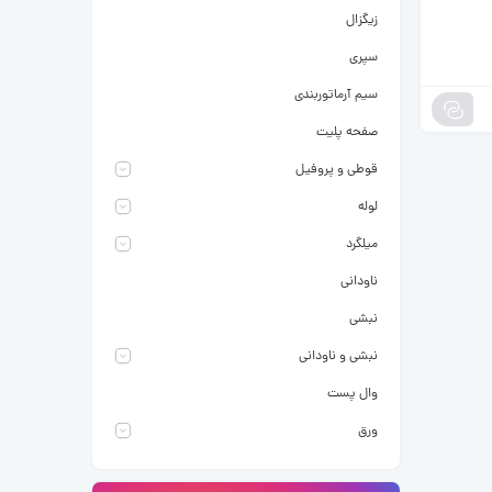
زیگزال
سپری
سیم آرماتوربندی
صفحه پلیت
قوطی و پروفیل
لوله
میلگرد
ناودانی
نبشی
نبشی و ناودانی
وال پست
ورق