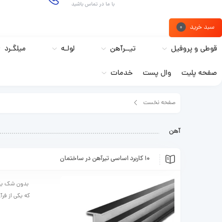
با ما در تماس باشید
سبد خرید
0
قوطی و پروفیل
تیــرآهن
لولـه
میلگـرد
صفحه پلیت
وال پست
خدمات
صفحه نخست
برچسب مطلب"آهن"
آهن
10 کاربرد اساسی تیرآهن در ساختمان
بدون شک یکی
که یکی از فرآ