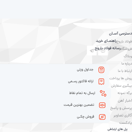
دسترسی آسـان
راهنمـای خرید
فولاد باروج
رسانه فولاد باروج
فروشگاه
وبلاگ
درباره ما
جداول وزنی
ارتباط با ما
روش ها پرداخت
ارائه فاکتور رسـمی
پیگیری سفارش
برگه نمونه
ارسال به تمام نقاط
اخبار آهن
تضمین بهترین قیمت
پرسش و پاسخ
گالری تصاویر
فروش چکـی
پادکست
پل های ارتباطی