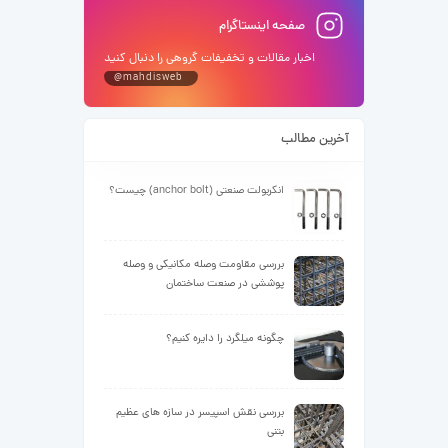
صفحه اینستاگرام
اخبار مقالات و تخفیفات گروهی را دنبال کنید
@mahdisweb
آخرین مطالب
انکربولت صنعتی (anchor bolt) چیست؟
بررسی مقاومت وصله مکانیکی و وصله
پوششی در صنعت ساختمان
چگونه میلگرد را دایره کنیم؟
بررسی نقش اسپیسر در سازه های عظیم
بتنی