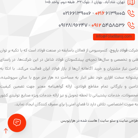
تهران، شادآباد، بهاران 1، بلوک 32، طبقه دوم، واحد 105
0216
6139005 - 02166139006
0912
5458536 - 09128196247
Info@FoladBaroj.com
رکت
فولاد باروج
، کنسرسیومی از فعالان باسابقه در صنعت فولاد است که با تکیه بر توان
فنی و تخصصی و سال‌ها تجربه‌ی پیشکسوتان فولاد شاغل در این شرکت‌ها، در راستای
تامین نیاز مشتریان و خرید آگاهانه آن‌ها از بازار فولاد ایران فعالیت می‌کند. با اتکا به
پشتوانه سخت افزاری خود نظیر انبار به مساحت ده هزار متر مربع با سالن سرپوشیده،
تامین و بازرگانی تمام مقاطع فولادی، ارائه گواهینامه معتبر جهت تضمین کیفیت
محصولات، خدمات پشتیبانی تا لحظه تحویل و نیز ارائه خدمات ویژه صنایع تولیدی کشور
به صورت اختصاصی، تلاش دارد تا فضای امنی را برای مصرف کنندگان ایجاد نماید.
طراحی سایت
و
سئو سایت
|
هاست
شده در
هزارنویس