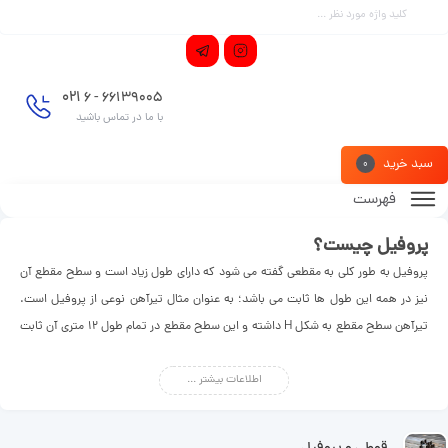
021
66139005 - 6
با ما در تماس باشید
سبد خرید
0
فهرست
پروفیل چیست؟
پروفیل به طور کلی به مقطعی گفته می شود که دارای طول زیاد است و سطح مقطع آن
نیز در همه این طول ها ثابت می باشد؛ به عنوان مثال تیرآهن نوعی از پروفیل است.
تیرآهن سطح مقطع به شکل H داشته و این سطح مقطع در تمام طول 12 متری آن ثابت
و بدون تغییر می باشد. پروفیل ها را به شکل های مختلف می توان تقسیم کرد که یکی
اطلاعات بیشتر ...
از آن ها بر اساس شکل سطح مقطع است. در این تقسیم بندی دو دسته پروفیل باز و
بسته تعریف می شود که پروفیل های باز سطح مقطع آن ها همانند ناودانی، نبشی و
تیرآهن است و پروفیل هایی همانند لوله و قوطی دارای سطع مقطع بسته هستند.