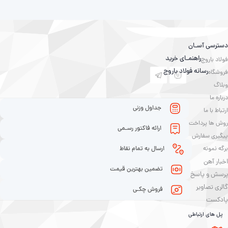
دسترسی آسـان
راهنمـای خرید
فولاد باروج
رسانه فولاد باروج
فروشگاه
وبلاگ
درباره ما
جداول وزنی
ارتباط با ما
روش ها پرداخت
ارائه فاکتور رسـمی
پیگیری سفارش
برگه نمونه
ارسال به تمام نقاط
اخبار آهن
تضمین بهترین قیمت
پرسش و پاسخ
گالری تصاویر
فروش چکـی
پادکست
پل های ارتباطی