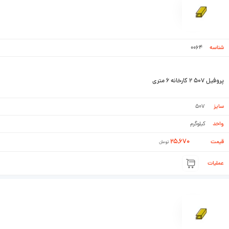
مورد استفاده در صنعت خودرو سازی برای اتاق خودرو
تفاوت قوطی و پروفیل
به طور کلی به مقاطع فلزی که دارای طول زیاد و سطح مقطع ثابت هستند، پروفیل گفته
می شود. از این جهت مهمترین تفاوت قوطی و پروفیل در سطح مقطع آن است. در
0064
واقع قوطی ها جزء دسته ای از پروفیل ها هستند که با سطح مقطع مربع یا مستطیل به
شکل توخالی تولید می شود.
پروفیل ۵۰۷ ۲ کارخانه ۶ متری
به جز شکل سطح مقطع می توان از لحاظ ساختار، کاربرد، ترکیب های شیمیایی، تحمل
فشار، ضخامت، میزان انعطاف پذیری، خاصیت کشسانی و… در بین پروفیل و قوطی
507
تفاوت های زیادی را شاهد بود. از سویی دیگر با وجود این که پروفیل و قوطی هر دو در
کیلوگرم
صنایع مختلف مثل ساختمان سازی، خودروسازی، ساخت ماشین آلات صنعتی و کشاورزی
25,670
به کاربرده می شود ولی ویژگی ها و خاصیت های قوطی سبب ایجاد تفاوت در کاربرد آن
تومان
شده است. انواع پروفیل های پرکاربرد که ما روزانه با آن ها سرو کار داریم به شرح زیر
است:
تیرآهن
نبشی
سپری
ناودانی