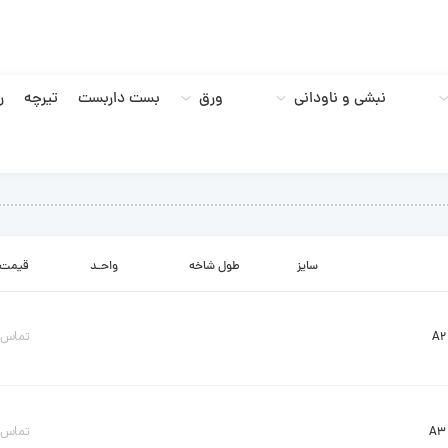
نبشی و ناودانی
ورق
بست داربست
تیرچه
ر
سایز
طول شاخه
واحـد
قیمت
تماس ب
تماس ب