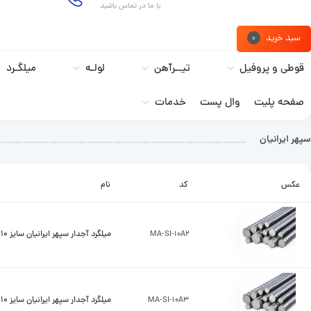
با ما در تماس باشید
سبد خرید
0
قوطی و پروفیل
تیــرآهن
لولـه
میلگـرد
صفحه پلیت
وال پست
خدمات
سپهر ایرانیان
عکس
کد
نام
MA-SI-10A2
میلگرد آجدار سپهر ایرانیان سایز 10 A2
MA-SI-10A3
میلگرد آجدار سپهر ایرانیان سایز 10 A3