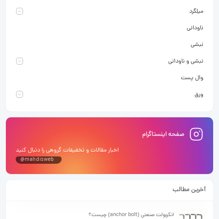
میلگرد
ناودانی
نبشی
نبشی و ناودانی
وال پست
ورق
صفحه اینستاگرام
اخبار مقالات و تخفیفات گروهی را دنبال کنید
@mahdisweb
آخرین مطالب
انکربولت صنعتی (anchor bolt) چیست؟