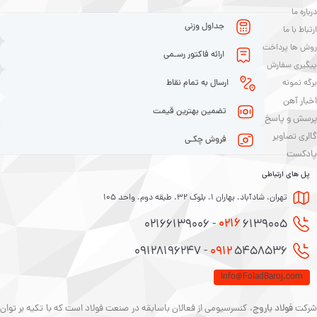
درباره ما
جداول وزنی
ارتباط با ما
روش ها پرداخت
ارائه فاکتور رسـمی
پیگیری سفارش
برگه نمونه
ارسال به تمام نقاط
اخبار آهن
تضمین بهترین قیمت
پرسش و پاسخ
گالری تصاویر
فروش چکـی
پادکست
پل های ارتباطی
تهران، شادآباد، بهاران 1، بلوک 32، طبقه دوم، واحد 105
0216
6139005 - 02166139006
0912
5458536 - 09128196247
Info@FoladBaroj.com
رکت
فولاد باروج
، کنسرسیومی از فعالان باسابقه در صنعت فولاد است که با تکیه بر توان