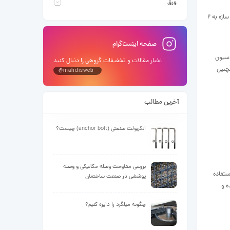
ورق
با توجه به بار های وارده به سازه و نوع خاک بستر جنس مصالح فونداسیون را انتخاب می کنند .فونداسیون ها با توجه به ابعاد سازه و بارهای آن و ظرفیت خاک بستر اطراف سازه به ۲
صفحه اینستاگرام
توان گفت در فونداسیون
اخبار مقالات و تخفیفات گروهی را دنبال کنید
 همچنین
@mahdisweb
آخرین مطالب
انکربولت صنعتی (anchor bolt) چیست؟
بررسی مقاومت وصله مکانیکی و وصله
ستفاده
پوششی در صنعت ساختمان
ه و
چگونه میلگرد را دایره کنیم؟