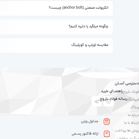
انکربولت صنعتی (anchor bolt) چیست؟
چگونه میلگرد را دایره کنیم؟
مقایسه اورلپ و کوپلینگ
دسترسی آسـان
راهنمـای خرید
فولاد باروج
رسانه فولاد باروج
فروشگاه
وبلاگ
درباره ما
جداول وزنی
ارتباط با ما
روش ها پرداخت
ارائه فاکتور رسـمی
پیگیری سفارش