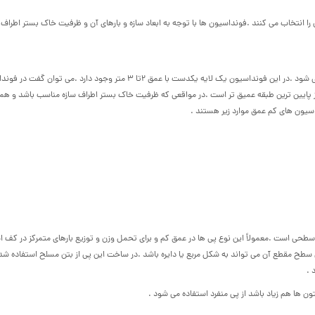
برای سازه های سبک که وزن کمتری دارند از این نوع فونداسیون استفاده می شود .در این فونداسیون یک لایه یکدست با عمق ۲تا ۳ متر وجود دارد .می 
 آن از عرض فونداسیون کمتر است .پی سطحی حداکثر ۲ متر از پایین ترین طبقه عمیق تر است .در مواقعی که ظرفیت خاک بستر اطراف سازه مناسب باشد و
سیون های کم عمق موارد زیر هستند .
ی سطحی است .معمولاً این نوع پی ها در عمق کم و برای تحمل وزن و توزیع بارهای متمرکز در کف ا
ه نمی شود .شکل سطح مقطع آن می تواند به شکل مربع یا دایره باشد .در ساخت این پی از بتن مسلح استفاده شد
 .
ن ها هم زیاد باشد از پی منفرد استفاده می شود .