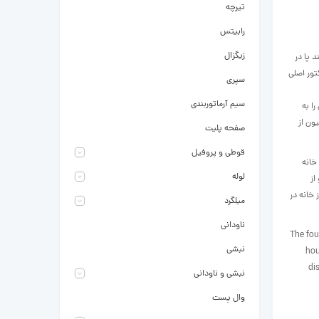
تیرچه
رابیتس
زیگزال
 پا در
تور اصلی
سپری
سیم آرماتوربندی
را به
ون از
صفحه پلیت
قوطی و پروفیل
خانه
لوله
از
خانه در
میلگرد
ناودانی
The fou
نبشی
hou
di
نبشی و ناودانی
وال پست