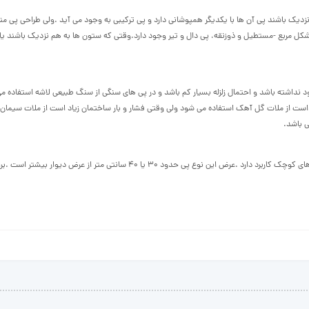
زدیک باشند پی آن ها با یکدیگر همپوشانی دارد و پی ترکیبی به وجود می آید .ولی طراحی پی منف
شکل مربع -مستطیل و ذوزنقه، پی دال و تیر وجود دارد.وقتی که ستون ها به هم نزدیک باشند یا 
اشته باشد و احتمال زلزله بسیار کم باشد و در پی های سنگی از سنگ طبیعی لاشه استفاده م
است از ملات گل آهک استفاده می شود ولی وقتی فشار و بار ساختمان زیاد است از ملات سیمان 
ی باشد.
پی آجری ساده ترین انواع پی از نظر مهندسان می باشد. پی آجری برای متراژهای کوچک کاربرد دارد .عرض این نوع پی حدود ۳۰ یا ۴۰ سانتی متر از عرض 