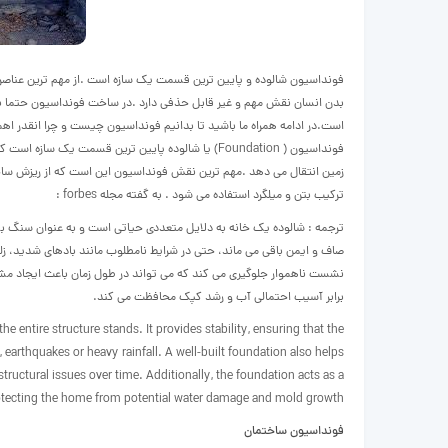
فونداسیون شالوده و پایین ترین قسمت یک سازه است .از مهم ترین عناصر در 
بدن انسان نقش مهم و غیر قابل حذفی دارد .در ساخت فونداسیون حتما با
است.در ادامه همراه ما باشید تا بدانیم فونداسیون چیست و چرا انقدر اه
فونداسیون ( Foundation) یا شالوده پایین ترین قسمت یک 
زمین انتقال می دهد .مهم ترین نقش فونداسیون این است که از ریزش ساخ
ترکیب بتن و میلگرد استفاده می شود . به گفته مجله forbes :
ترجمه : شالوده یک خانه به دلایل متعددی حیاتی است و به عنوان سنگ بستر
صاف و ایمن باقی می ماند، حتی در شرایط نامطلوب مانند بادهای شدید، ز
نشست ناهموار جلوگیری می کند که می تواند در طول زمان باعث ایجاد مشکل
برابر آسیب احتمالی آب و رشد کپک محافظت می کند.
e entire structure stands. It provides stability, ensuring that the
earthquakes or heavy rainfall. A well-built foundation also helps
tructural issues over time. Additionally, the foundation acts as a
protecting the home from potential water damage and mold growth
فونداسیون ساختمان