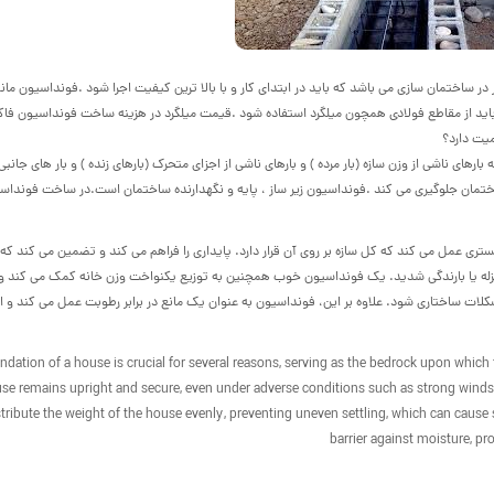
ساختمان سازی می باشد که باید در ابتدای کار و با بالا ترین کیفیت اجرا شود .فونداسیون مانند
ید از مقاطع فولادی همچون میلگرد استفاده شود .قیمت میلگرد در هزینه ساخت فونداسیون فاک
میت دارد؟
سازه است که بارهای ناشی از وزن سازه (بار مرده ) و بارهای ناشی از اجزای متحرک (بارهای زنده ) و بار های جانبی 
تمان جلوگیری می کند .فونداسیون زیر ساز ، پایه و نگهدارنده ساختمان است.در ساخت فونداسی
ی عمل می کند که کل سازه بر روی آن قرار دارد. پایداری را فراهم می کند و تضمین می کند که 
لزله یا بارندگی شدید. یک فونداسیون خوب همچنین به توزیع یکنواخت وزن خانه کمک می کند و 
ات ساختاری شود. علاوه بر این، فونداسیون به عنوان یک مانع در برابر رطوبت عمل می کند و از 
ndation of a house is crucial for several reasons, serving as the bedrock upon which th
se remains upright and secure, even under adverse conditions such as strong winds, 
stribute the weight of the house evenly, preventing uneven settling, which can cause s
barrier against moisture, 